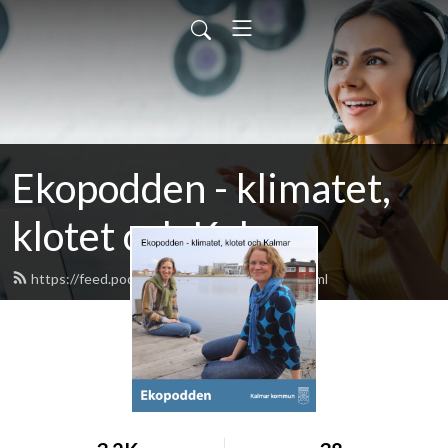
Ekopodden - klimatet,
klotet och Kalmar
https://feed.podbean.com/ekopodden/feed.xml