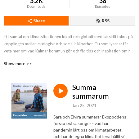
3.2K
38
Downloads
Episodes
Share
RSS
Ett samtal om klimatsituationen lokalt och globalt med särskilt fokus på 
kopplingen mellan ekologisk och social hållbarhet. Du som lyssnar får 
veta mer om vad Kalmar kommun gör och får tips och inspiration om hur 
du själv kan leva mer hållbart.
Show more >>
Summa
summarum
Jan 25, 2021
Sara och Elvira summerar Ekopoddens
första två säsonger - vad har
pandemin lärt oss om klimatarbetet
och har de egna klimatlöftena hållits?